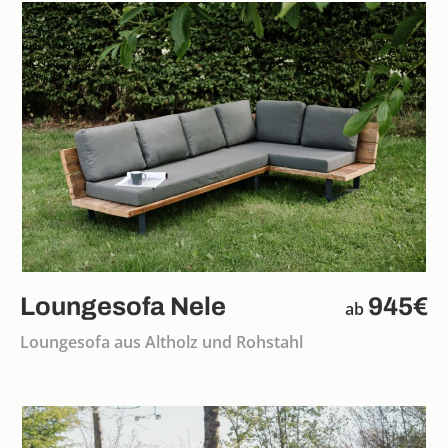
Loungesofa Nele
945€
ab
Loungesofa aus Altholz und Rohstahl