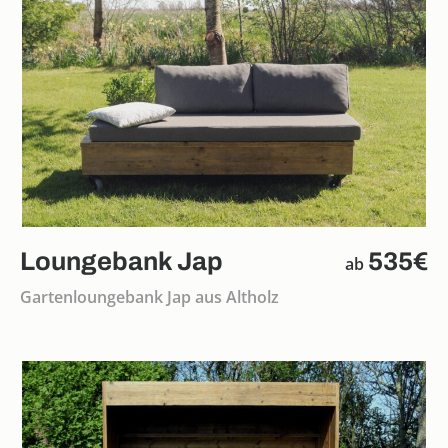
Loungebank Jap
535€
ab
Gartenloungebank Jap aus Altholz