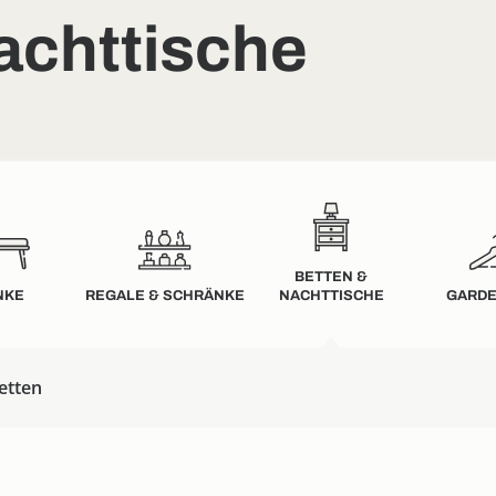
achttische
BETTEN &
NKE
REGALE & SCHRÄNKE
NACHTTISCHE
GARD
etten