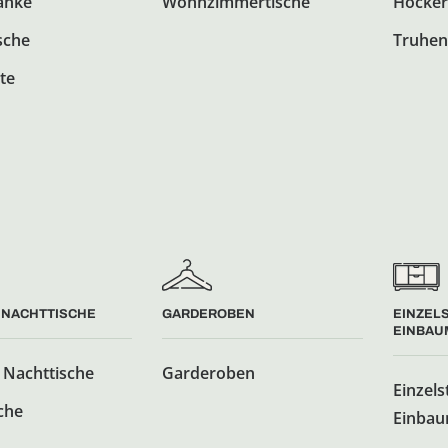
änke
Wohnzimmertische
Hocker
sche
Truhen
te
 NACHTTISCHE
GARDEROBEN
EINZEL
EINBAU
 Nachttische
Garderoben
Einzels
che
Einbau