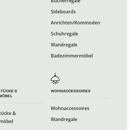
Bücherregale
Sideboards
Anrichten/Kommoden
Schuhregale
Wandregale
Badezimmermöbel
STÜCKE &
WOHN­­ACCESSOIRES
MÖBEL
Wohn­­accessoires
tücke &
Wandregale
möbel