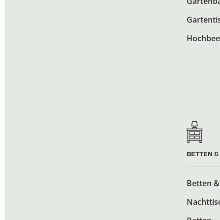
Gartenb
Gartenti
Hochbee
BETTEN &
Betten &
Nachttis