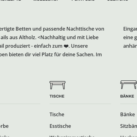
rtigte Betten und passende Nachttische von
ereich, im Flur, im Büro - sie machen überall
ls aus Altholz. <Nachhaltig und mit Liebe
e Figur und kümmern sich um alles, was du
il produziert - einfach zum ❤️. Unsere
anhän
n bieten dir viel Platz für deine Sachen. Im
TISCHE
BÄNKE
Tische
Bänke
örbe
Esstische
Sitzbä