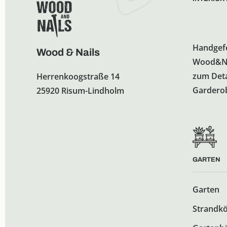
Handgefe
Eingangsb
Wood & Nails
Wood&Nai
eine gut
zum Deta
Herrenkoogstraße 14
Garderobe
25920 Risum-Lindholm
GARTEN
Garten
Strandk