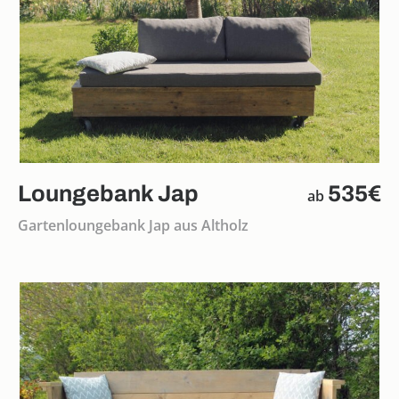
Loungebank Jap
535€
ab
Gartenloungebank Jap aus Altholz