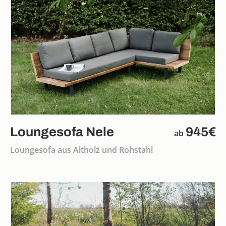
Loungesofa Nele
945€
ab
Loungesofa aus Altholz und Rohstahl