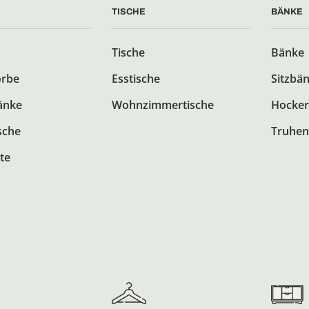
TISCHE
BÄNKE
Tische
Bänke
örbe
Esstische
Sitzbä
änke
Wohnzimmertische
Hocker
sche
Truhen
te