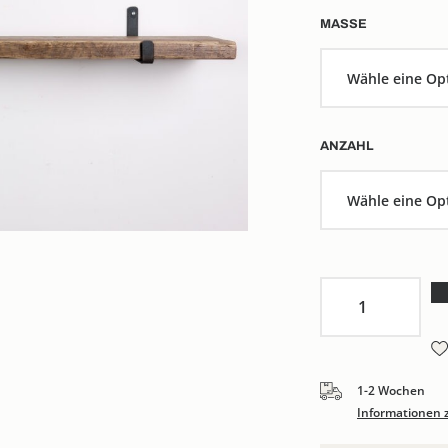
MASSE
ANZAHL
Wandregal
Folig
Menge
1-2 Wochen
Informationen 