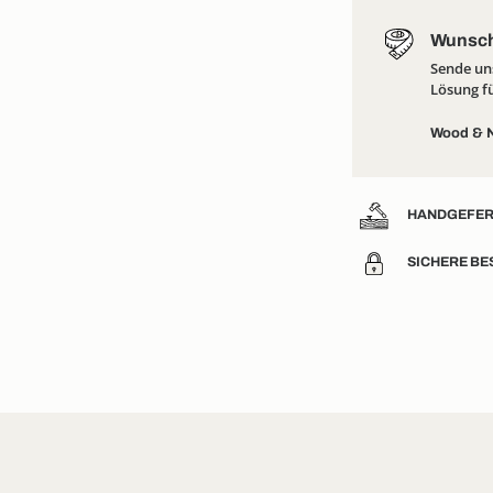
Wunsch
Sende un
Lösung fü
Wood & N
HANDGEFER
SICHERE BE