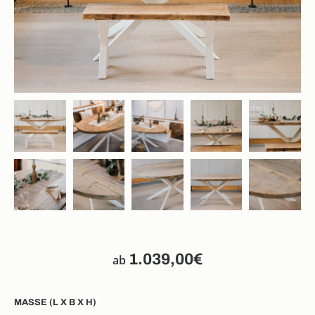
1.039,00
€
ab
MASSE (L X B X H)