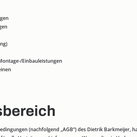
ngen
gen
ng)
Montage-/Einbauleistungen
einen
sbereich
edingungen (nachfolgend „AGB“) des Dietrik Barkmeijer, h