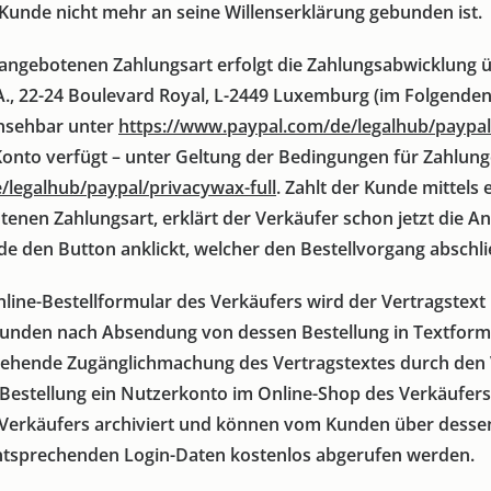
 Kunde nicht mehr an seine Willenserklärung gebunden ist.
angebotenen Zahlungsart erfolgt die Zahlungsabwicklung ü
.C.A., 22-24 Boulevard Royal, L-2449 Luxemburg (im Folgenden
nsehbar unter
https://www.paypal.com
/de
/legalhub
/paypal
Konto verfügt – unter Geltung der Bedingungen für Zahlun
e
/legalhub
/paypal
/privacywax-full
. Zahlt der Kunde mittels
enen Zahlungsart, erklärt der Verkäufer schon jetzt die
de den Button anklickt, welcher den Bestellvorgang abschli
nline-Bestellformular des Verkäufers wird der Vertragstex
nden nach Absendung von dessen Bestellung in Textform (z.
gehende Zugänglichmachung des Vertragstextes durch den V
estellung ein Nutzerkonto im Online-Shop des Verkäufers 
s Verkäufers archiviert und können vom Kunden über dess
ntsprechenden Login-Daten kostenlos abgerufen werden.